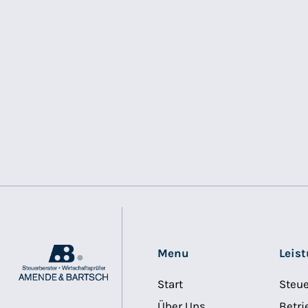
Menu
Leis
Start
Steu
Über Uns
Betri